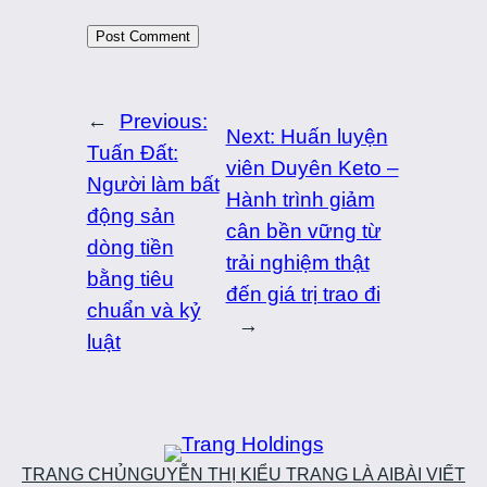
←
Previous:
Next:
Huấn luyện
Tuấn Đất:
viên Duyên Keto –
Người làm bất
Hành trình giảm
động sản
cân bền vững từ
dòng tiền
trải nghiệm thật
bằng tiêu
đến giá trị trao đi
chuẩn và kỷ
→
luật
TRANG CHỦ
NGUYỄN THỊ KIỂU TRANG LÀ AI
BÀI VIẾT