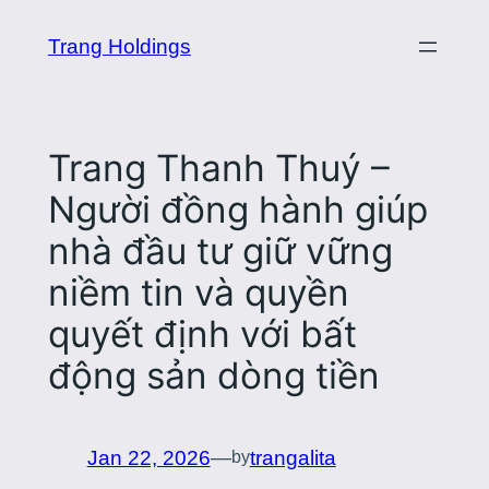
Skip
Trang Holdings
to
content
Trang Thanh Thuý –
Người đồng hành giúp
nhà đầu tư giữ vững
niềm tin và quyền
quyết định với bất
động sản dòng tiền
Jan 22, 2026
—
trangalita
by