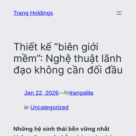
Skip
Trang Holdings
to
content
Thiết kế “biên giới
mềm”: Nghệ thuật lãnh
đạo không cần đối đầu
Jan 22, 2026
—
trangalita
by
in
Uncategorized
Những hệ sinh thái bền vững nhất