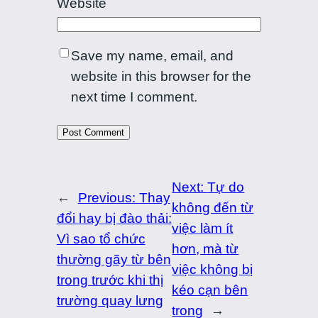
Website
Save my name, email, and
website in this browser for the
next time I comment.
Next:
Tự do
←
Previous:
Thay
không đến từ
đổi hay bị đào thải:
việc làm ít
Vì sao tổ chức
hơn, mà từ
thường gãy từ bên
việc không bị
trong trước khi thị
kéo cạn bên
trường quay lưng
trong
→