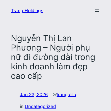
Skip
Trang Holdings
to
content
Nguyễn Thị Lan
Phương – Người phụ
nữ đi đường dài trong
kinh doanh làm đẹp
cao cấp
Jan 23, 2026
—
trangalita
by
in
Uncategorized