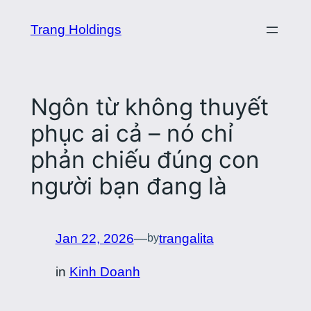
Skip
Trang Holdings
to
content
Ngôn từ không thuyết
phục ai cả – nó chỉ
phản chiếu đúng con
người bạn đang là
Jan 22, 2026
—
trangalita
by
in
Kinh Doanh