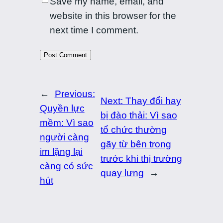
Save my name, email, and
website in this browser for the
next time I comment.
←
Previous:
Next:
Thay đổi hay
Quyền lực
bị đào thải: Vì sao
mềm: Vì sao
tổ chức thường
người càng
gãy từ bên trong
im lặng lại
trước khi thị trường
càng có sức
quay lưng
→
hút