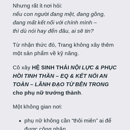
Nhưng rất ít nơi hỏi:
nếu con người đang mệt, đang gồng,
đang mất kết nối với chính mình –
thì dù nói hay đến đâu, ai sẽ tin?
Từ nhận thức đó, Trang không xây thêm
một sản phẩm về kỹ năng.
Cô xây
HỆ SINH THÁI
NỘI LỰC & PHỤC
HỒI TINH THẦN
–
EQ & KẾT NỐI AN
TOÀN
–
LÃNH ĐẠO TỪ BÊN TRONG
cho phụ nữ trưởng thành
.
Một không gian nơi:
phụ nữ không cần “thôi miên” ai để
được công nhận