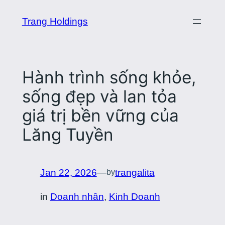
Skip
Trang Holdings
to
content
Hành trình sống khỏe,
sống đẹp và lan tỏa
giá trị bền vững của
Lăng Tuyền
Jan 22, 2026
—
trangalita
by
in
Doanh nhân
, 
Kinh Doanh