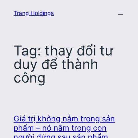
Skip
Trang Holdings
to
content
Tag:
thay đổi tư
duy để thành
công
Giá trị không nằm trong sản
phẩm – nó nằm trong con
người đứng sau sản phẩm